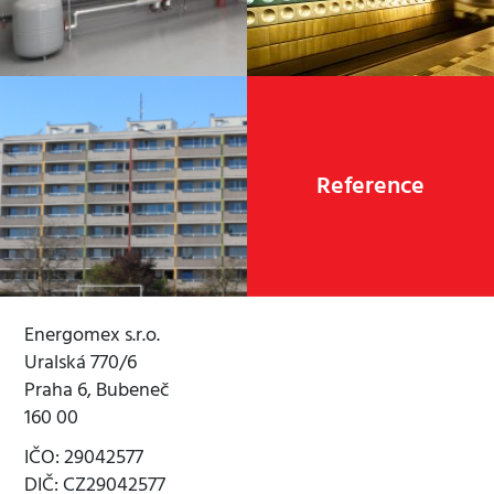
Revitalizace bytového
Reference
domu
Energomex s.r.o.
Uralská 770/6
Praha 6, Bubeneč
160 00
IČO: 29042577
DIČ: CZ29042577