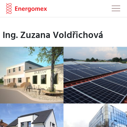
Ing. Zuzana Voldřichová
Rekonstrukce lidového
Fotovoltaika –
domu
energetický posudek
Pasivní dům –