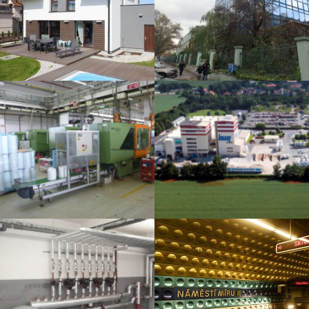
Energetický posudek pro
energetický posudek a
PVK
PENB
Energetický posudek
ISO 50001
průmyslového podniku
Nová kotelna mateřské
Rekonstrukce pražského
školy
metra