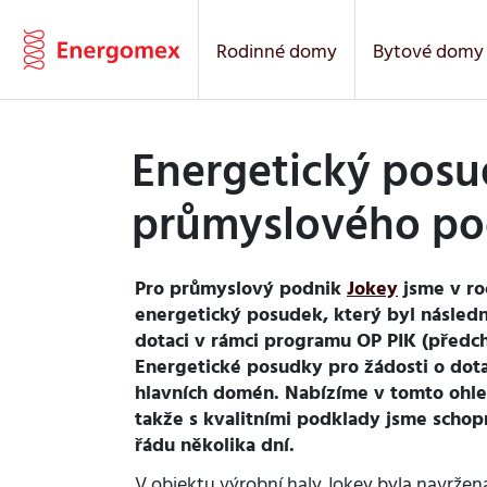
Rodinné domy
Bytové domy
Energetický pos
průmyslového po
Pro průmyslový podnik
Jokey
jsme v ro
energetický posudek, který byl následn
dotaci v rámci programu OP PIK (předc
Energetické posudky pro žádosti o dota
hlavních domén. Nabízíme v tomto ohled
takže s kvalitními podklady jsme schop
řádu několika dní.
V objektu výrobní haly Jokey byla navržena