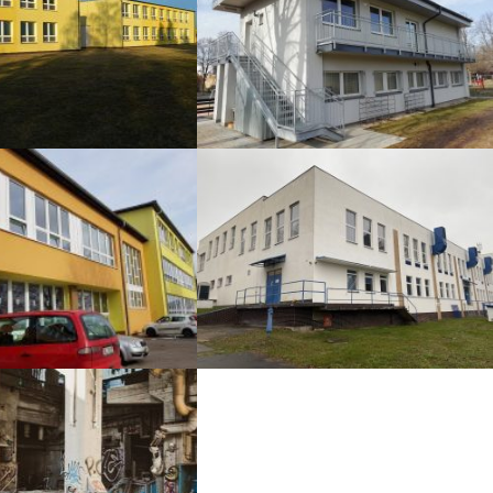
teplení školy
Zateplení tělocvičné jednoty
Energetický audit
ápění základní školy
průmyslového podniku
trukce brownfieldu