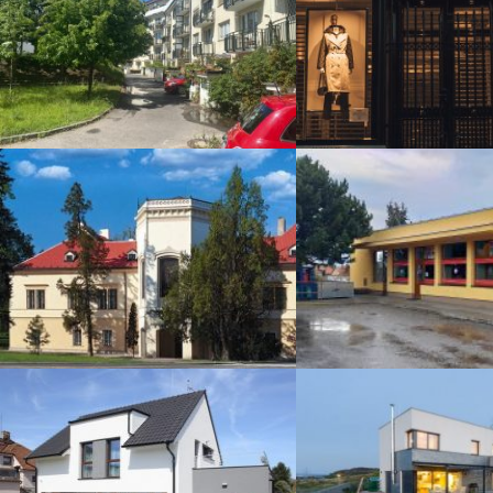
Energetická studie bytového
Energetický audit
domu
Energetický posudek zámku
Zateplení prod
Pasivní dům – energetický
Pasivní dům – ene
posudek a PENB
posudek a P