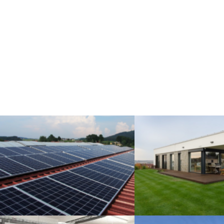
Fotovoltaika – energetický
Pasivní dům – ene
posudek
posudek a P