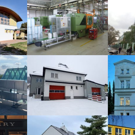
stského
Energetický posudek
Energeti
průmyslového podniku
ákladní
Rekonstrukce hasičské
Nízkoener
zbrojnice