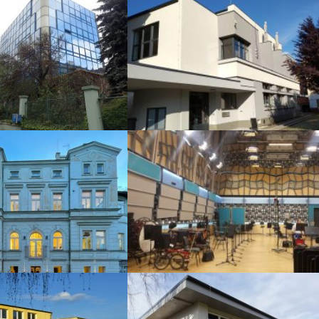
cký posudek pro PVK
Zateplení sokolovny
getická rekonstrukce
Energetický audit Českého
ateliéru
rozhlasu