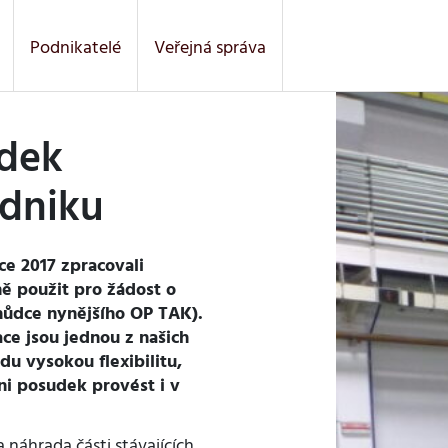
Podnikatelé
Veřejná správa
udek
dniku
ce 2017 zpracovali
ě použit pro žádost o
hůdce nynějšího OP TAK).
ce jsou jednou z našich
u vysokou flexibilitu,
ni posudek provést i v
 náhrada části stávajících