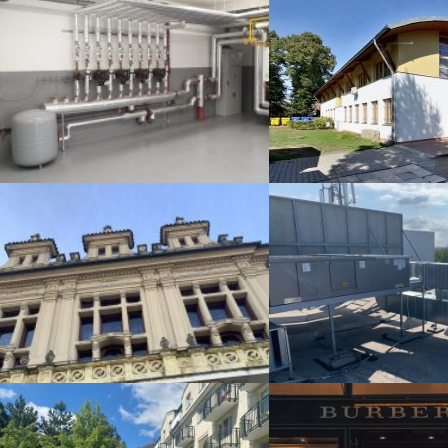
Rekonstrukce mě
Nová kotelna mateřské školy
úřadu
Energetický posudek obecního
Vzduchotechnika z
úřadu
školy