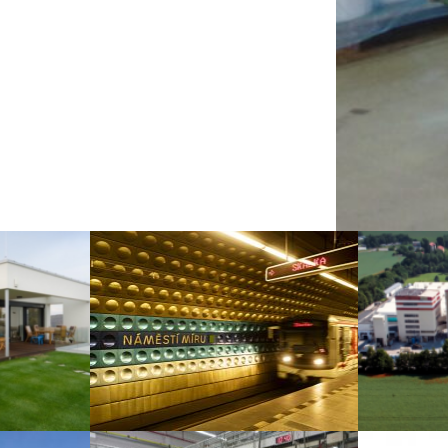
rgetický
Rekonstrukce pražského metra
ENB