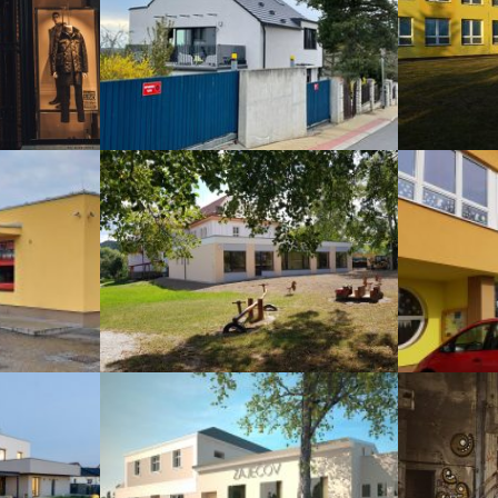
Žádost o dotaci na zateplení a
 butiku
Za
vzduchotechniku
Vzduchotechnika mateřské
ejny
Nové vyt
školy
rgetický
Rekonstrukce lidového domu
Rekons
ENB